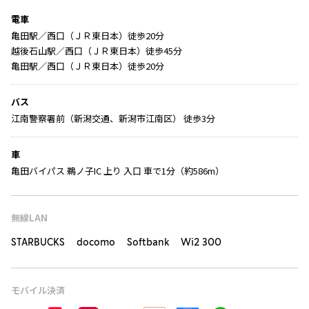
電車
亀田駅／西口（ＪＲ東日本）徒歩20分
越後石山駅／西口（ＪＲ東日本）徒歩45分
亀田駅／西口（ＪＲ東日本）徒歩20分
バス
江南警察署前（新潟交通、新潟市江南区） 徒歩3分
車
亀田バイパス 鵜ノ子IC 上り 入口 車で1分（約586m）
無線LAN
STARBUCKS docomo Softbank Wi2 300
モバイル決済