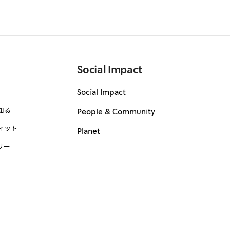
Social Impact
Social Impact
知る
People & Community
ィット
Planet
リー