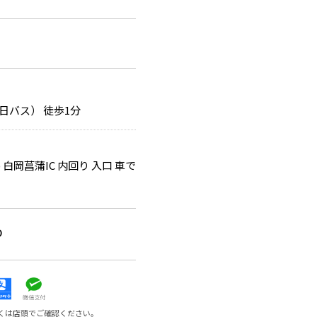
日バス） 徒歩1分
白岡菖蒲IC 内回り 入口 車で
0
くは店頭でご確認ください。