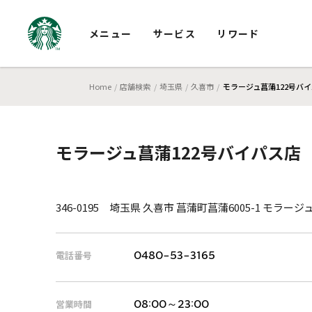
メニュー
サービス
リワード
Home
店舗検索
埼玉県
久喜市
モラージュ菖蒲122号バ
モラージュ菖蒲122号バイパス店
346-0195 埼玉県 久喜市 菖蒲町菖蒲6005-1 モラージ
電話番号
0480-53-3165
営業時間
08:00～23:00