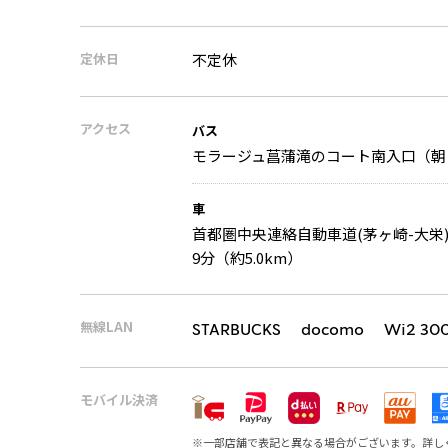
定休日
不定休
アクセス
バス
モラージュ菖蒲滝のコート南入口（朝
車
首都圏中央連絡自動車道(茅ヶ崎-大栄) 
9分（約5.0km）
無線LAN
STARBUCKS docomo Wi2 30
モバイル決済
※
一部店舗で表記と異なる場合がございます。詳し