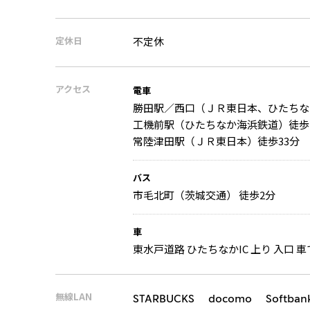
定休日
不定休
アクセス
電車
勝田駅／西口（ＪＲ東日本、ひたちな
工機前駅（ひたちなか海浜鉄道）徒歩
常陸津田駅（ＪＲ東日本）徒歩33分
バス
市毛北町（茨城交通） 徒歩2分
車
東水戸道路 ひたちなかIC 上り 入口 車で
無線LAN
STARBUCKS docomo Softban