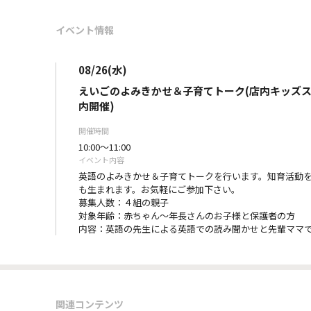
イベント情報
08/26(水)
えいごのよみきかせ＆子育てトーク(店内キッズ
内開催)
開催時間
10:00～11:00
イベント内容
英語のよみきかせ＆子育てトークを行います。知育活動
も生まれます。お気軽にご参加下さい。
募集人数：４組の親子
対象年齢：赤ちゃん～年長さんのお子様と保護者の方
内容：英語の先生による英語での読み聞かせと先輩ママ
関連コンテンツ