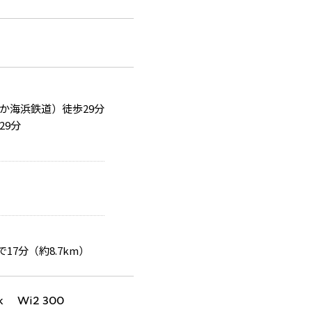
か海浜鉄道）徒歩29分
29分
17分（約8.7km）
k Wi2 300