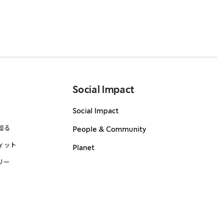
Social Impact
Social Impact
知る
People & Community
ィット
Planet
リー