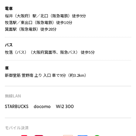
電車
桜井（大阪府）駅／北口（阪急電鉄）徒歩9分
牧落駅／東出口（阪急電鉄）徒歩10分
箕面駅（阪急電鉄）徒歩28分
バス
牧落（バス）（大阪府箕面市、阪急バス） 徒歩5分
車
新御堂筋 萱野南 上り 入口 車で9分（約3.2km）
無線LAN
STARBUCKS docomo Wi2 300
モバイル決済