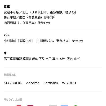
電車
武蔵小杉駅／北口（ＪＲ東日本、東急電鉄）徒歩4分
新丸子駅／西口（東急電鉄）徒歩7分
向河原駅（ＪＲ東日本）徒歩17分
バス
小杉駅前〔武蔵小杉〕（川崎市バス、東急バス） 徒歩2分
車
第三京浜道路 京浜川崎IC 下り 出口 車で15分（約4.4km）
無線LAN
STARBUCKS docomo Softbank Wi2 300
モバイル決済