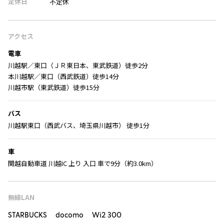
定休日
不定休
アクセス
電車
川越駅／東口（ＪＲ東日本、東武鉄道）徒歩2分
本川越駅／東口（西武鉄道）徒歩14分
川越市駅（東武鉄道）徒歩15分
バス
川越駅東口（西武バス、埼玉県川越市） 徒歩1分
車
関越自動車道 川越IC 上り 入口 車で9分（約3.0km）
無線LAN
STARBUCKS docomo Wi2 300