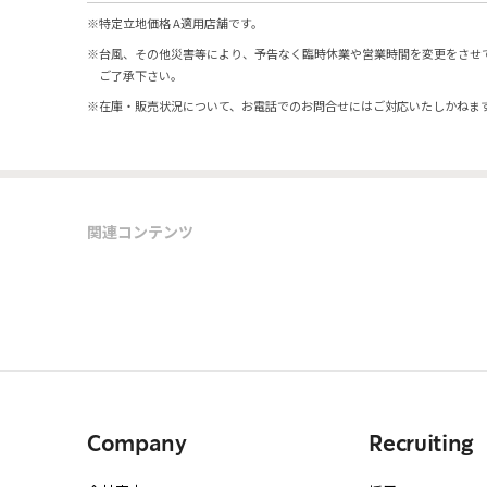
※
特定立地価格 A適用店舗です。
※
台風、その他災害等により、予告なく臨時休業や営業時間を変更をさせ
ご了承下さい。
※
在庫・販売状況について、お電話でのお問合せにはご対応いたしかねま
関連コンテンツ
Company
Recruiting