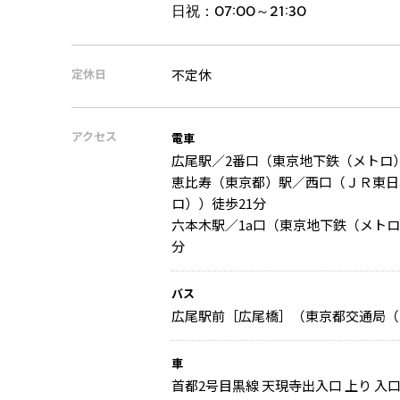
日祝：
07:00～21:30
定休日
不定休
アクセス
電車
広尾駅／2番口（東京地下鉄（メトロ
恵比寿（東京都）駅／西口（ＪＲ東日
ロ））徒歩21分
六本木駅／1a口（東京地下鉄（メトロ
分
バス
広尾駅前［広尾橋］（東京都交通局（
車
首都2号目黒線 天現寺出入口 上り 入口