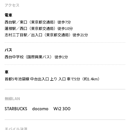
アクセス
電車
西台駅／東口（東京都交通局）徒歩7分
蓮根駅／西口（東京都交通局）徒歩10分
志村三丁目駅／出入口（東京都交通局）徒歩21分
バス
西台中学校（国際興業バス） 徒歩1分
車
首都5号池袋線 中台出入口 上り 入口 車で5分（約1.4km）
無線LAN
STARBUCKS docomo Wi2 300
モバイル決済