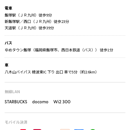
電車
飯塚駅（ＪＲ九州）徒歩9分
新飯塚駅／西口（ＪＲ九州）徒歩23分
天道駅（ＪＲ九州）徒歩39分
バス
ゆめタウン飯塚（福岡県飯塚市、西日本鉄道（バス）） 徒歩1分
車
八木山バイパス 穂波東IC 下り 出口 車で5分（約2.6km）
無線LAN
STARBUCKS docomo Wi2 300
モバイル決済