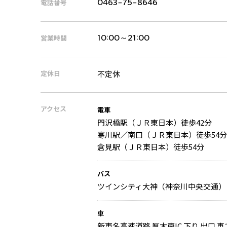
電話番号
0463-75-8646
営業時間
10:00～21:00
定休日
不定休
アクセス
電車
門沢橋駅（ＪＲ東日本）徒歩42分
寒川駅／南口（ＪＲ東日本）徒歩54分
倉見駅（ＪＲ東日本）徒歩54分
バス
ツインシティ大神（神奈川中央交通） 
車
新東名高速道路 厚木南IC 下り 出口 車