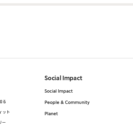
Social Impact
Social Impact
知る
People & Community
ィット
Planet
リー