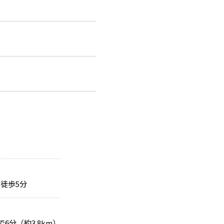
徒歩5分
で6分（約3.8km）