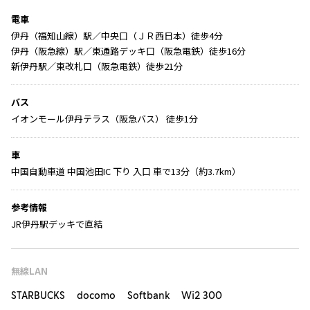
電車
伊丹（福知山線）駅／中央口（ＪＲ西日本）徒歩4分
伊丹（阪急線）駅／東通路デッキ口（阪急電鉄）徒歩16分
新伊丹駅／東改札口（阪急電鉄）徒歩21分
バス
イオンモール伊丹テラス（阪急バス） 徒歩1分
車
中国自動車道 中国池田IC 下り 入口 車で13分（約3.7km）
参考情報
JR伊丹駅デッキで直結
無線LAN
STARBUCKS docomo Softbank Wi2 300