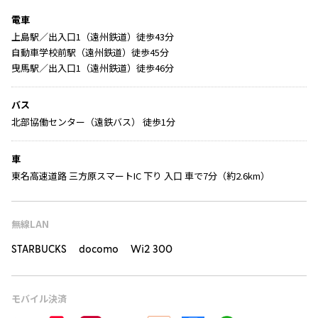
電車
上島駅／出入口1（遠州鉄道）徒歩43分
自動車学校前駅（遠州鉄道）徒歩45分
曳馬駅／出入口1（遠州鉄道）徒歩46分
バス
北部協働センター（遠鉄バス） 徒歩1分
車
東名高速道路 三方原スマートIC 下り 入口 車で7分（約2.6km）
無線LAN
STARBUCKS docomo Wi2 300
モバイル決済