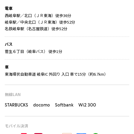
電車
西岐阜駅／北口（ＪＲ東海）徒歩36分
岐阜駅／中央北口（ＪＲ東海）徒歩52分
名鉄岐阜駅（名古屋鉄道）徒歩52分
バス
菅生６丁目（岐阜バス） 徒歩1分
車
東海環状自動車道 岐阜IC 外回り 入口 車で15分（約6.7km）
無線LAN
STARBUCKS docomo Softbank Wi2 300
モバイル決済