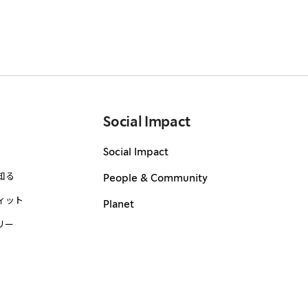
Social Impact
Social Impact
知る
People & Community
ィット
Planet
リー