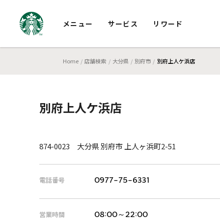
メニュー
サービス
リワード
Home
店舗検索
大分県
別府市
別府上人ケ浜店
別府上人ケ浜店
874-0023 大分県 別府市 上人ヶ浜町2-51
電話番号
0977-75-6331
営業時間
08:00～22:00