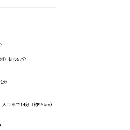
分
州）徒歩52分
1分
入口 車で14分（約9.5km）
0