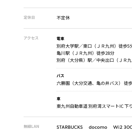
定休日
不定休
アクセス
電車
別府大学駅／東口（ＪＲ九州）徒歩5
亀川駅（ＪＲ九州）徒歩28分
別府（大分県）駅／中央出口（ＪＲ九
バス
六勝園（大分交通、亀の井バス） 徒歩
車
東九州自動車道 別府湾スマートIC 下り 
無線LAN
STARBUCKS docomo Wi2 30