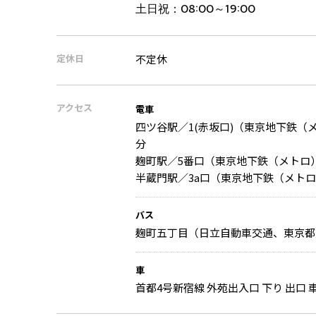
土日祝：
08:00～19:00
定休日
不定休
アクセス
電車
四ツ谷駅／1(赤坂口)（東京地下鉄（
分
麹町駅／5番口（東京地下鉄（メトロ
半蔵門駅／3a口（東京地下鉄（メトロ
バス
麹町五丁目（日立自動車交通、東京都
車
首都4号新宿線 外苑出入口 下り 出口 車