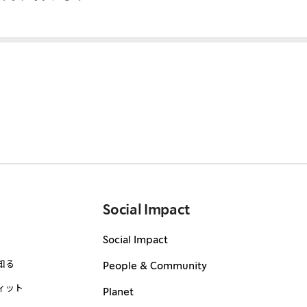
Social Impact
Social Impact
知る
People & Community
ィット
Planet