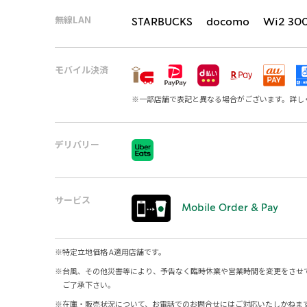
無線LAN
STARBUCKS docomo Wi2 30
モバイル決済
※
一部店舗で表記と異なる場合がございます。詳し
デリバリー
サービス
Mobile Order & Pay
※
特定立地価格 A適用店舗です。
※
台風、その他災害等により、予告なく臨時休業や営業時間を変更をさせ
ご了承下さい。
※
在庫・販売状況について、お電話でのお問合せにはご対応いたしかねま