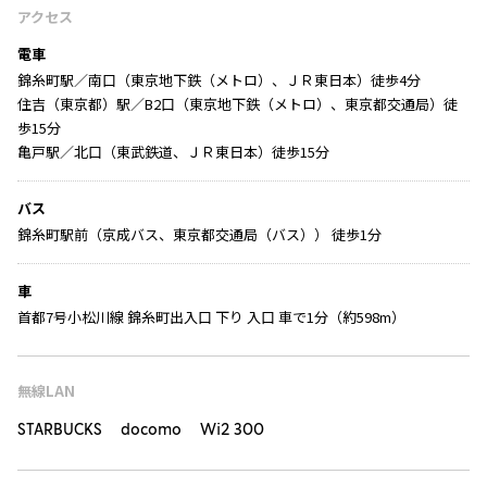
アクセス
電車
錦糸町駅／南口（東京地下鉄（メトロ）、ＪＲ東日本）徒歩4分
住吉（東京都）駅／B2口（東京地下鉄（メトロ）、東京都交通局）徒
歩15分
亀戸駅／北口（東武鉄道、ＪＲ東日本）徒歩15分
バス
錦糸町駅前（京成バス、東京都交通局（バス）） 徒歩1分
車
首都7号小松川線 錦糸町出入口 下り 入口 車で1分（約598m）
無線LAN
STARBUCKS docomo Wi2 300