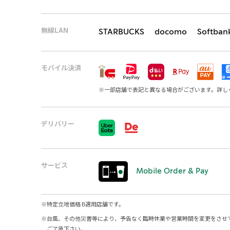
無線LAN
STARBUCKS docomo Softban
モバイル決済
※
一部店舗で表記と異なる場合がございます。詳し
デリバリー
サービス
Mobile Order & Pay
※
特定立地価格 B適用店舗です。
※
台風、その他災害等により、予告なく臨時休業や営業時間を変更をさせ
ご了承下さい。