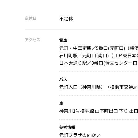
定休日
不定休
アクセス
電車
元町・中華街駅／5番口(元町口)（横
石川町駅／元町口(南口)（ＪＲ東日本
日本大通り駅／3番口(情文センター口
バス
元町入口（神奈川県）（横浜市交通局
車
神奈川1号横羽線 山下町出口 下り 出口 
参考情報
元町プラザの向かい