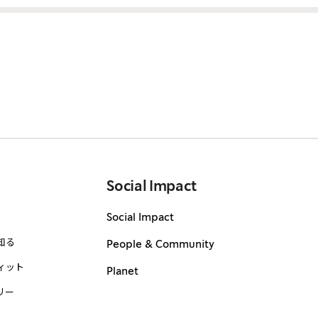
Social Impact
Social Impact
知る
People & Community
ィット
Planet
リー