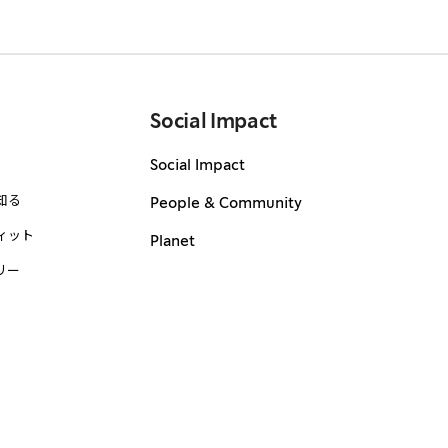
Social Impact
Social Impact
知る
People & Community
ィット
Planet
リー