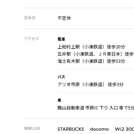
定休日
不定休
アクセス
電車
上総村上駅（小湊鉄道）徒歩20分
五井駅（小湊鉄道、ＪＲ東日本）徒歩
海士有木駅（小湊鉄道）徒歩53分
バス
アリオ市原（小湊鉄道） 徒歩3分
車
館山自動車道 市原IC 下り 入口 車で5分
無線LAN
STARBUCKS docomo Wi2 30