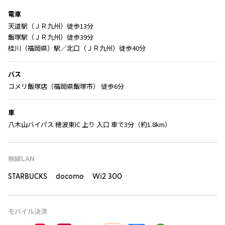
電車
天道駅（ＪＲ九州）徒歩13分
飯塚駅（ＪＲ九州）徒歩39分
桂川（福岡県）駅／北口（ＪＲ九州）徒歩40分
バス
コメリ飯塚店（福岡県飯塚市） 徒歩6分
車
八木山バイパス 穂波東IC 上り 入口 車で3分（約1.8km）
無線LAN
STARBUCKS docomo Wi2 300
モバイル決済