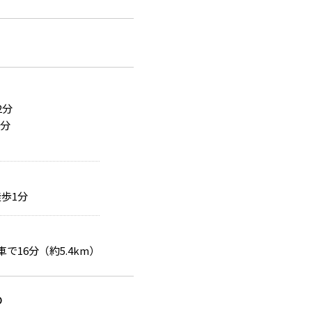
2分
0分
歩1分
車で16分（約5.4km）
0