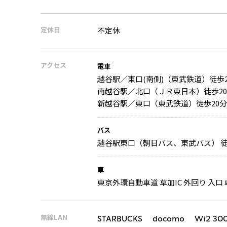
定休日
不定休
アクセス
電車
越谷駅／東口(南側)（東武鉄道）徒歩
南越谷駅／北口（ＪＲ東日本）徒歩2
新越谷駅／東口（東武鉄道）徒歩20分
バス
越谷駅東口（朝日バス、東武バス） 徒
車
東京外環自動車道 草加IC 外回り 入口 
無線LAN
STARBUCKS docomo Wi2 30