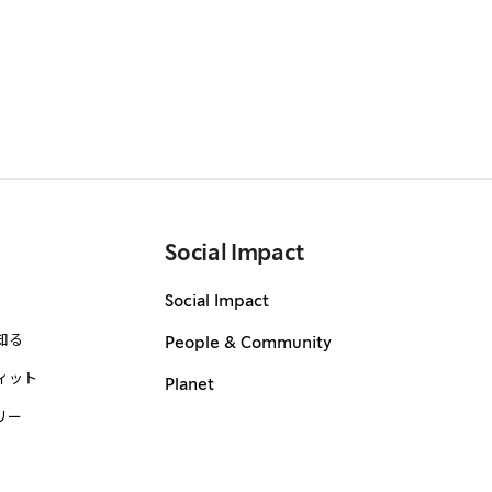
Social Impact
Social Impact
知る
People & Community
ィット
Planet
リー