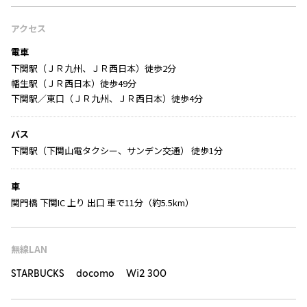
アクセス
電車
下関駅（ＪＲ九州、ＪＲ西日本）徒歩2分
幡生駅（ＪＲ西日本）徒歩49分
下関駅／東口（ＪＲ九州、ＪＲ西日本）徒歩4分
バス
下関駅（下関山電タクシー、サンデン交通） 徒歩1分
車
関門橋 下関IC 上り 出口 車で11分（約5.5km）
無線LAN
STARBUCKS docomo Wi2 300