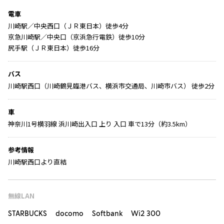
電車
川崎駅／中央西口（ＪＲ東日本）徒歩4分
京急川崎駅／中央口（京浜急行電鉄）徒歩10分
尻手駅（ＪＲ東日本）徒歩16分
バス
川崎駅西口（川崎鶴見臨港バス、横浜市交通局、川崎市バス） 徒歩2分
車
神奈川1号横羽線 浜川崎出入口 上り 入口 車で13分（約3.5km）
参考情報
川崎駅西口より直結
無線LAN
STARBUCKS docomo Softbank Wi2 300