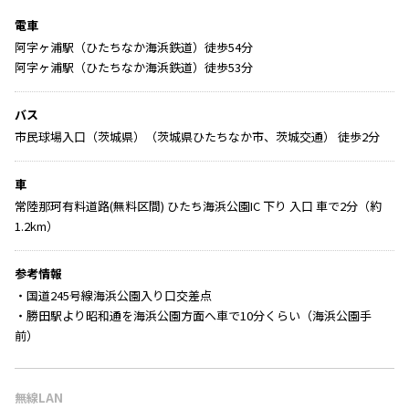
電車
阿字ヶ浦駅（ひたちなか海浜鉄道）徒歩54分
阿字ヶ浦駅（ひたちなか海浜鉄道）徒歩53分
バス
市民球場入口（茨城県）（茨城県ひたちなか市、茨城交通） 徒歩2分
車
常陸那珂有料道路(無料区間) ひたち海浜公園IC 下り 入口 車で2分（約
1.2km）
参考情報
・国道245号線海浜公園入り口交差点
・勝田駅より昭和通を海浜公園方面へ車で10分くらい（海浜公園手
前）
無線LAN