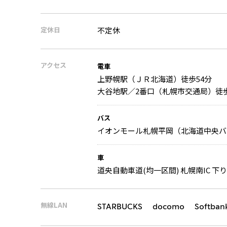
定休日
不定休
アクセス
電車
上野幌駅（ＪＲ北海道）徒歩54分
大谷地駅／2番口（札幌市交通局）徒歩
バス
イオンモール札幌平岡（北海道中央バス
車
道央自動車道(均一区間) 札幌南IC 下り
無線LAN
STARBUCKS docomo Softban