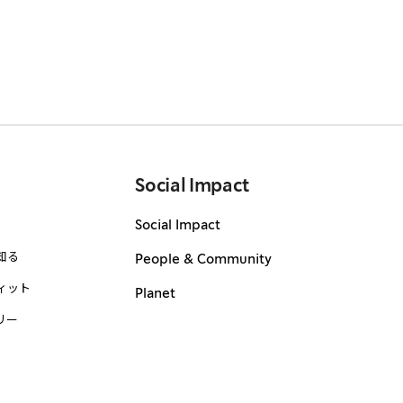
Social Impact
Social Impact
知る
People & Community
ィット
Planet
リー