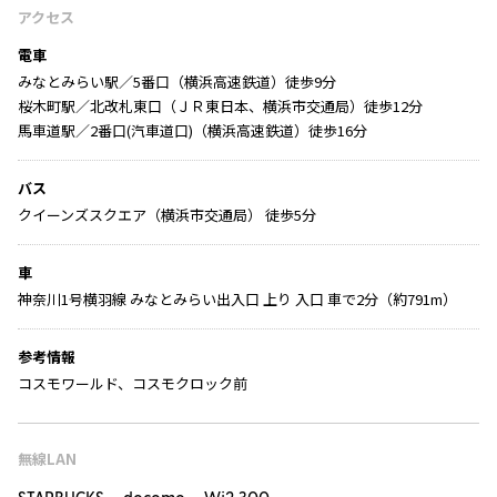
アクセス
電車
みなとみらい駅／5番口（横浜高速鉄道）徒歩9分
桜木町駅／北改札東口（ＪＲ東日本、横浜市交通局）徒歩12分
馬車道駅／2番口(汽車道口)（横浜高速鉄道）徒歩16分
バス
クイーンズスクエア（横浜市交通局） 徒歩5分
車
神奈川1号横羽線 みなとみらい出入口 上り 入口 車で2分（約791m）
参考情報
コスモワールド、コスモクロック前
無線LAN