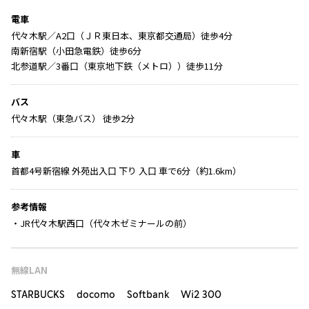
電車
代々木駅／A2口（ＪＲ東日本、東京都交通局）徒歩4分
南新宿駅（小田急電鉄）徒歩6分
北参道駅／3番口（東京地下鉄（メトロ））徒歩11分
バス
代々木駅（東急バス） 徒歩2分
車
首都4号新宿線 外苑出入口 下り 入口 車で6分（約1.6km）
参考情報
・JR代々木駅西口（代々木ゼミナールの前）
無線LAN
STARBUCKS docomo Softbank Wi2 300