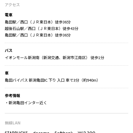
アクセス
電車
亀田駅／西口（ＪＲ東日本）徒歩36分
越後石山駅／西口（ＪＲ東日本）徒歩43分
亀田駅／西口（ＪＲ東日本）徒歩36分
バス
イオンモール新潟南（新潟交通、新潟市江南区） 徒歩1分
車
亀田バイパス 新潟亀田IC 下り 入口 車で3分（約940m）
参考情報
・新潟亀田インター近く
無線LAN