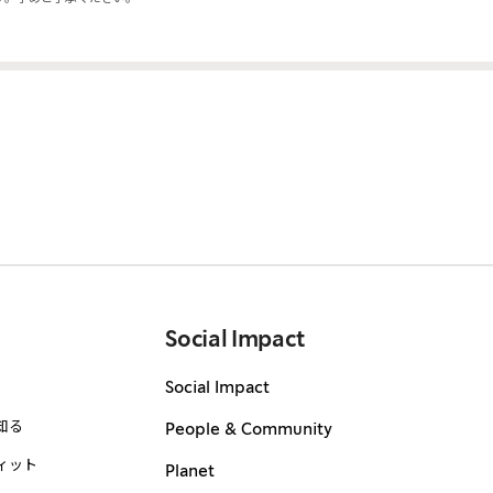
Social Impact
Social Impact
知る
People & Community
ィット
Planet