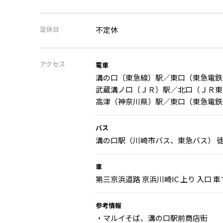
定休日
不定休
アクセス
電車
溝の口〔東急線〕駅／東口（東急電鉄
武蔵溝ノ口〔ＪＲ〕駅／北口（ＪＲ東
高津（神奈川県）駅／東口（東急電鉄
バス
溝の口駅（川崎市バス、東急バス） 徒
車
第三京浜道路 京浜川崎IC 上り 入口 車
参考情報
・マルイそば、溝の口駅前商店街