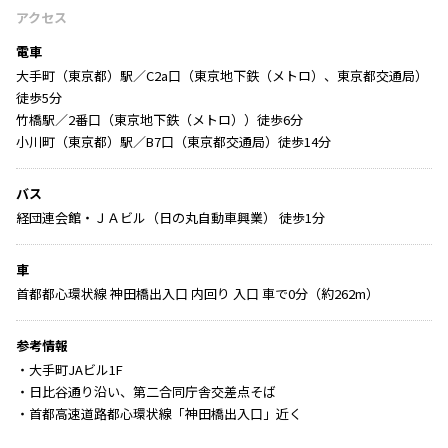
アクセス
電車
大手町（東京都）駅／C2a口（東京地下鉄（メトロ）、東京都交通局）
徒歩5分
竹橋駅／2番口（東京地下鉄（メトロ））徒歩6分
小川町（東京都）駅／B7口（東京都交通局）徒歩14分
バス
経団連会館・ＪＡビル（日の丸自動車興業） 徒歩1分
車
首都都心環状線 神田橋出入口 内回り 入口 車で0分（約262m）
参考情報
・大手町JAビル1F
・日比谷通り沿い、第二合同庁舎交差点そば
・首都高速道路都心環状線「神田橋出入口」近く