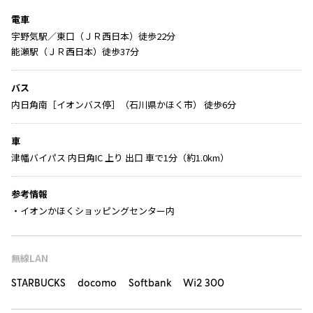
電車
宇野気駅／東口（ＪＲ西日本）徒歩22分
能瀬駅（ＪＲ西日本）徒歩37分
バス
内日角南［イオンバス停］（石川県かほく市） 徒歩6分
車
津幡バイパス 内日角IC 上り 出口 車で1分（約1.0km）
参考情報
・イオンかほくショッピングセンター内
無線LAN
STARBUCKS docomo Softbank Wi2 300