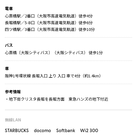
電車
心斎橋駅／2番口（大阪市高速電気軌道）徒歩4分
長堀橋駅／5-B口（大阪市高速電気軌道）徒歩6分
四ツ橋駅／3番口（大阪市高速電気軌道）徒歩10分
バス
心斎橋〔大阪シティバス〕（大阪シティバス） 徒歩1分
車
阪神1号環状線 長堀入口 上り 入口 車で4分（約1.4km）
参考情報
・地下街クリスタ長堀を長堀方面 東急ハンズの地下付近
無線LAN
STARBUCKS docomo Softbank Wi2 300