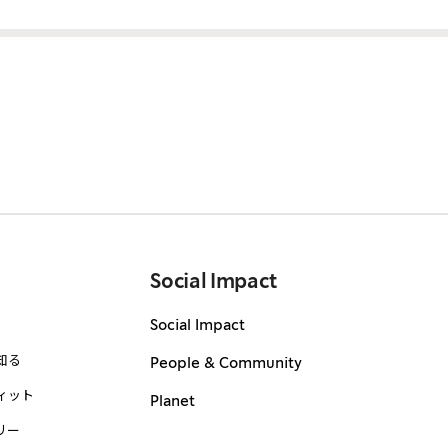
Social Impact
Social Impact
知る
People & Community
ィット
Planet
リー