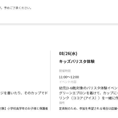
す。予めご了承ください。
08/26(水)
キッズバリスタ体験
開催時間
11:00～12:00
イベント内容
。
幼児(3-6歳)対象のバリスタ体験イベ
ージを書いたり、そのカップでド
グリーンエプロンを着けて、カップに
リンク（ココア (アイス））を一緒に
備考
対象】小学校高学年のお子様と保護者
定員制のため、参加を希望される場合は店舗へ