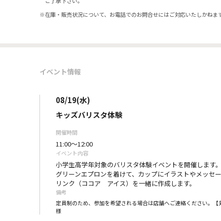
ご了承下さい。
※
在庫・販売状況について、お電話でのお問合せにはご対応いたしかねま
イベント情報
08/19(水)
キッズバリスタ体験
開催時間
11:00～12:00
イベント内容
小学生高学年対象のバリスタ体験イベントを開催します
グリーンエプロンを着けて、カップにイラストやメッセ
リンク（ココア アイス）を一緒に作成します。
備考
定員制のため、参加を希望される場合は店舗へご連絡ください。【
様