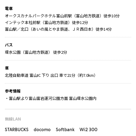
電車
オークスカナルパークホテル富山前駅（富山地方鉄道）徒歩10分
インテック本社前駅（富山地方鉄道）徒歩12分
富山駅／北口（あいの風とやま鉄道、ＪＲ西日本）徒歩14分
バス
環水公園（富山地方鉄道） 徒歩2分
車
北陸自動車道 富山IC 下り 出口 車で21分（約7.0km）
参考情報
・富山駅より富山富岩運河公園方面 富山環水公園内
無線LAN
STARBUCKS docomo Softbank Wi2 300