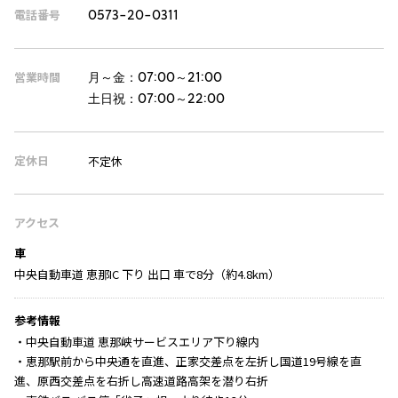
電話番号
0573-20-0311
営業時間
月～金：
07:00～21:00
土日祝：
07:00～22:00
定休日
不定休
アクセス
車
中央自動車道 恵那IC 下り 出口 車で8分（約4.8km）
参考情報
・中央自動車道 恵那峡サービスエリア下り線内
・恵那駅前から中央通を直進、正家交差点を左折し国道19号線を直
進、原西交差点を右折し高速道路高架を潜り右折