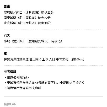
電車
安城駅／南口（ＪＲ東海）徒歩21分
南安城駅（名古屋鉄道）徒歩22分
北安城駅（名古屋鉄道）徒歩30分
バス
小堤（愛知県）（愛知県安城市） 徒歩1分
車
伊勢湾岸自動車道 豊田南IC 上り 入口 車で20分（約9.9km）
参考情報
・県道45号線沿い
・安城市役所から県道45号線を南下し、小堤町交差点近く
・碧海信用金庫城南支店前
無線LAN