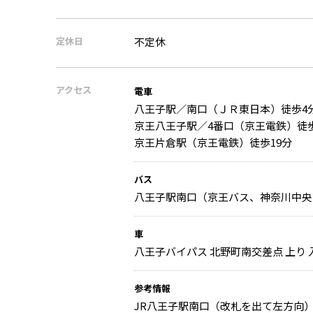
定休日
不定休
アクセス
電車
八王子駅／南口（ＪＲ東日本）徒歩4
京王八王子駅／4番口（京王電鉄）徒歩
京王片倉駅（京王電鉄）徒歩19分
バス
八王子駅南口（京王バス、神奈川中央
車
八王子バイパス 北野町南交差点 上り 入
参考情報
JR八王子駅南口（改札を出て左方向）