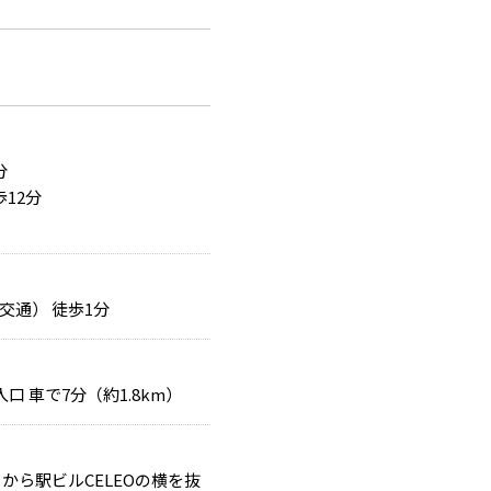
分
12分
交通） 徒歩1分
口 車で7分（約1.8km）
から駅ビルCELEOの横を抜