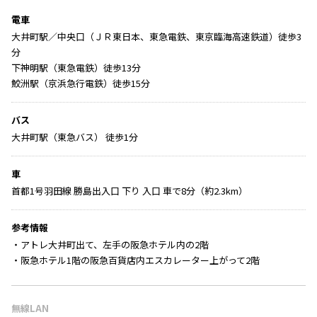
電車
大井町駅／中央口（ＪＲ東日本、東急電鉄、東京臨海高速鉄道）徒歩3
分
下神明駅（東急電鉄）徒歩13分
鮫洲駅（京浜急行電鉄）徒歩15分
バス
大井町駅（東急バス） 徒歩1分
車
首都1号羽田線 勝島出入口 下り 入口 車で8分（約2.3km）
参考情報
・アトレ大井町出て、左手の阪急ホテル内の2階
・阪急ホテル1階の阪急百貨店内エスカレーター上がって2階
無線LAN